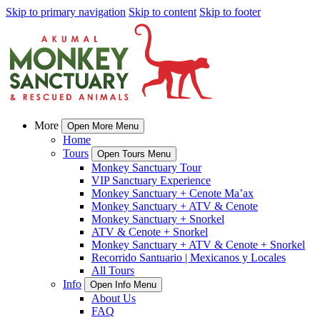
Skip to primary navigation
Skip to content
Skip to footer
More
Open More Menu
Home
Tours
Open Tours Menu
Monkey Sanctuary Tour
VIP Sanctuary Experience
Monkey Sanctuary + Cenote Ma’ax
Monkey Sanctuary + ATV & Cenote
Monkey Sanctuary + Snorkel
ATV & Cenote + Snorkel
Monkey Sanctuary + ATV & Cenote + Snorkel
Recorrido Santuario | Mexicanos y Locales
All Tours
Info
Open Info Menu
About Us
FAQ