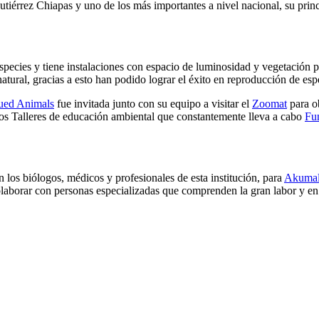
iérrez Chiapas y uno de los más importantes a nivel nacional, su princi
species y tiene instalaciones con espacio de luminosidad y vegetación p
atural, gracias a esto han podido lograr el éxito en reproducción de es
ued Animals
fue invitada junto con su equipo a visitar el
Zoomat
para ob
los Talleres de educación ambiental que constantemente lleva a cabo
Fu
on los biólogos, médicos y profesionales de esta institución, para
Akumal
olaborar con personas especializadas que comprenden la gran labor y en 