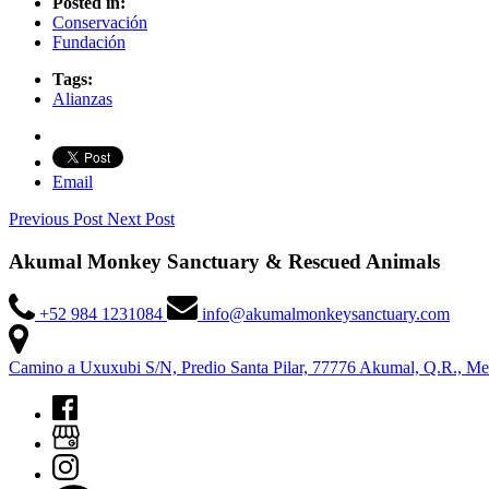
Posted in:
Conservación
Fundación
Tags:
Alianzas
Email
Previous Post
Next Post
Akumal Monkey Sanctuary & Rescued Animals
+52 984 1231084
info@akumalmonkeysanctuary.com
Camino a Uxuxubi S/N, Predio Santa Pilar, 77776 Akumal, Q.R., Me