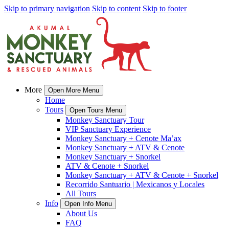
Skip to primary navigation
Skip to content
Skip to footer
More
Open More Menu
Home
Tours
Open Tours Menu
Monkey Sanctuary Tour
VIP Sanctuary Experience
Monkey Sanctuary + Cenote Ma’ax
Monkey Sanctuary + ATV & Cenote
Monkey Sanctuary + Snorkel
ATV & Cenote + Snorkel
Monkey Sanctuary + ATV & Cenote + Snorkel
Recorrido Santuario | Mexicanos y Locales
All Tours
Info
Open Info Menu
About Us
FAQ