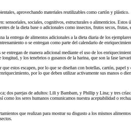
ientales, aprovechando materiales reutilizables como cartón y plástico.
 sensoriales, sociales, cognitivos, estructurales o alimenticios. Estos 
tes de la dieta base o adicionales como insectos, frutos secos, frutas, e
a la entrega de alimentos adicionales a la dieta diaria de los ejemplare
entrenamiento o se entregan como parte del calendario de enriquecimient
s se entregan de manera adicional mediante el uso de los enriquecimient
ngitud, y los tenebrios o gusanos de la harina, que son la fase larvar
 que estos escapen, por lo que se diseñan con botellas, cartón, papel y
enriquecimiento, por lo que deben utilizar activamente sus manos o dien
ca; dos parejas de adultos: Lili y Bambam, y Phillip y Lina; y tres crí
y así como los seres humanos comunicamos nuestra aceptabilidad o recha
amientos que realizan para mostrar su disgusto a los mismos alimentos 
sectos.